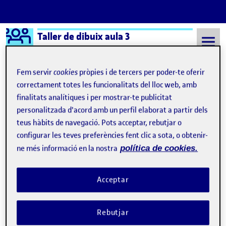
Logo Ágora
Taller de dibuix aula 3
Saltar al contingut
Fem servir
cookies
pròpies i de tercers per poder-te oferir
correctament totes les funcionalitats del lloc web, amb
finalitats analítiques i per mostrar-te publicitat
Semestre 20212 - Aula 3
Autorretrat
personalitzada d'acord amb un perfil elaborat a partir dels
Autorretrat
teus hàbits de navegació. Pots acceptar, rebutjar o
configurar les teves preferències fent clic a sota, o obtenir-
ne més informació en la nostra
política de cookies.
Flash 1- La consciència de mirarn-nos: l’
au
Publicat per
Publicat per
Aïna Gómez Novés
Visibilitat:
Data de publicació
a Flash 1- La consciència de mirarn
Públic
-
22 Febr. 2022
-
5 comentaris
Acceptar
Rebutjar